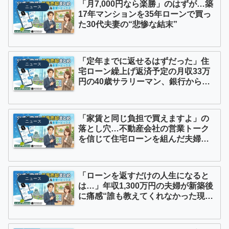
「月7,000円なら楽勝」のはずが…築
ニュース
17年マンションを35年ローンで買っ
た30代夫妻の“悲惨な結末”
「定年までに返せるはずだった」住
ニュース
宅ローン繰上げ返済予定の月収33万
円の40歳サラリーマン、銀行から
の“金利上昇通知”に戦慄したが…3年
後の2029年に迫る〈もっと恐ろしい
事態〉【FPが警告】
「家賃と同じ負担で買えますよ」の
ニュース
落とし穴…不動産会社の営業トーク
を信じて住宅ローンを組んだ夫婦を
待っていた「競売」という悲劇
「ローンを返すだけの人生になると
ニュース
は…」年収1,300万円の夫婦が新築後
に痛感“誰も教えてくれなかった現
実”