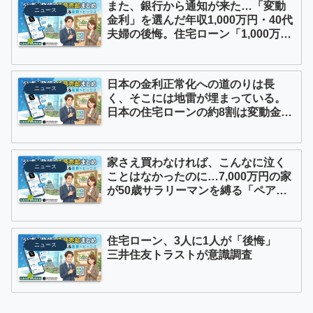
また、銀行から通知が来た…「変動
ニュース
金利」を選んだ年収1,000万円・40代
夫婦の後悔。住宅ローン「1,000万円
利息増」までのカウントダウン【FP
が解説】
日本の金利正常化への道のりは長
ニュース
く、そこには地雷が埋まっている。
日本の住宅ローンの約8割は変動金利
型だが、固定金利型への借り換えを
真剣に検討すべきだ
家さえ買わなければ、こんなに泣く
ニュース
ことはなかったのに…7,000万円の家
が50歳サラリーマンを縛る「ペアロ
ーン離婚」の残酷な現実
住宅ローン、3人に1人が「後悔」
ニュース
三井住友トラストが意識調査