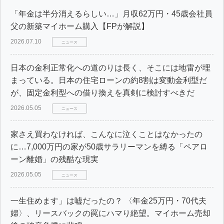
「年金は半分消えるらしい…」月収62万円・45歳会社員
父の新築マイホーム購入【FPが解説】
2026.07.10
ニュース
日本の金利正常化への道のりは長く、そこには地雷が埋
まっている。日本の住宅ローンの約8割は変動金利型だ
が、固定金利型への借り換えを真剣に検討すべきだ
2026.05.05
ニュース
家さえ買わなければ、こんなに泣くことはなかったの
に…7,000万円の家が50歳サラリーマンを縛る「ペアロ
ーン離婚」の残酷な現実
2026.05.05
ニュース
一生住めます」は嘘だったの？ 〈年金25万円・70代夫
婦〉、リースバックの罠にハマり絶望。マイホーム売却