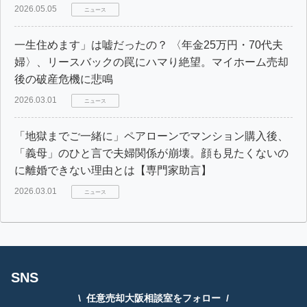
2026.05.05
ニュース
一生住めます」は嘘だったの？ 〈年金25万円・70代夫
婦〉、リースバックの罠にハマり絶望。マイホーム売却
後の破産危機に悲鳴
2026.03.01
ニュース
「地獄までご一緒に」ペアローンでマンション購入後、
「義母」のひと言で夫婦関係が崩壊。顔も見たくないの
に離婚できない理由とは【専門家助言】
2026.03.01
ニュース
SNS
任意売却大阪相談室をフォロー